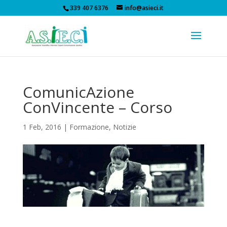
339 407 6376
info@asieci.it
ComunicAzione
ConVincente – Corso
1 Feb, 2016
|
Formazione
,
Notizie